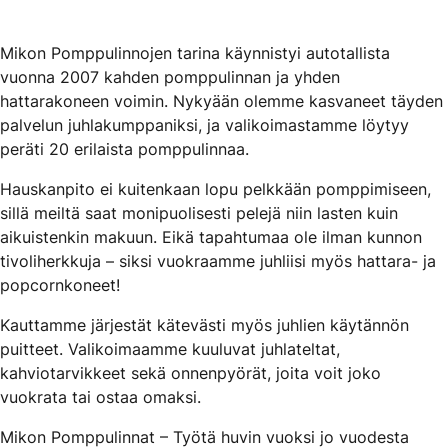
Mikon Pomppulinnojen tarina käynnistyi autotallista
vuonna 2007 kahden pomppulinnan ja yhden
hattarakoneen voimin. Nykyään olemme kasvaneet täyden
palvelun juhlakumppaniksi, ja valikoimastamme löytyy
peräti 20 erilaista pomppulinnaa.
Hauskanpito ei kuitenkaan lopu pelkkään pomppimiseen,
sillä meiltä saat monipuolisesti pelejä niin lasten kuin
aikuistenkin makuun. Eikä tapahtumaa ole ilman kunnon
tivoliherkkuja – siksi vuokraamme juhliisi myös hattara- ja
popcornkoneet!
Kauttamme järjestät kätevästi myös juhlien käytännön
puitteet. Valikoimaamme kuuluvat juhlateltat,
kahviotarvikkeet sekä onnenpyörät, joita voit joko
vuokrata tai ostaa omaksi.
Mikon Pomppulinnat – Työtä huvin vuoksi jo vuodesta