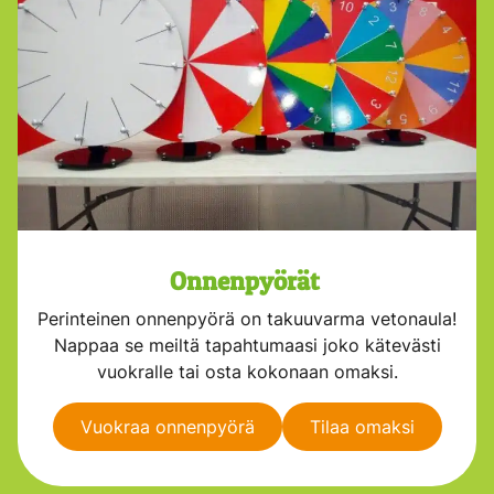
Onnenpyörät
Perinteinen onnenpyörä on takuuvarma vetonaula!
Nappaa se meiltä tapahtumaasi joko kätevästi
vuokralle tai osta kokonaan omaksi.
Vuokraa onnenpyörä
Tilaa omaksi