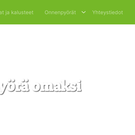
at ja kalusteet
Onnenpyörät
Yhteystiedot
pyörä omaksi