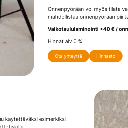
Onnenpyörään voi myös tilata val
mahdollistaa onnenpyörään piirtäm
Valkotaululaminointi +40 € / o
Hinnat alv 0 %
Ota yhteyttä
Hinnasto
 käytettäväksi esimerkiksi
totiskille.