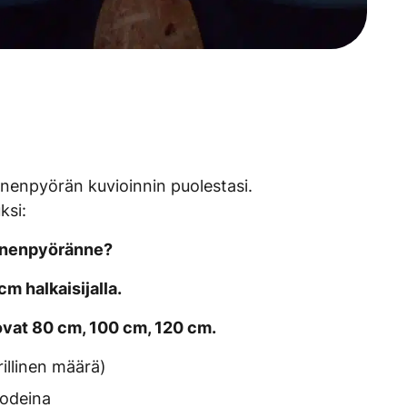
enpyörän kuvioinnin puolestasi.
ksi:
nnenpyöränne?
m halkaisijalla.
isovat 80 cm, 100 cm, 120 cm.
illinen määrä)
oodeina