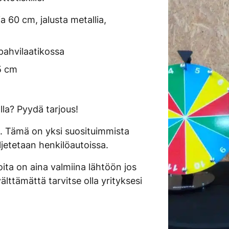
 60 cm, jalusta metallia,
pahvilaatikossa
5 cm
la? Pyydä tarjous!
n. Tämä on yksi suosituimmista
jetetaan henkilöautoissa.
ita on aina valmiina lähtöön jos
lttämättä tarvitse olla yrityksesi