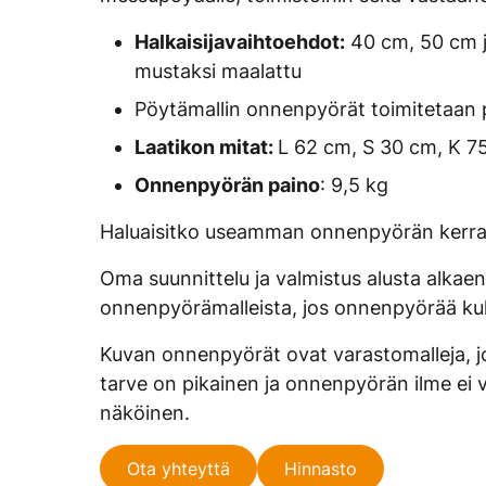
Halkaisijavaihtoehdot:
40 cm, 50 cm ja
mustaksi maalattu
Pöytämallin onnenpyörät toimitetaan 
Laatikon mitat:
L 62 cm, S 30 cm, K 7
Onnenpyörän paino
: 9,5 kg
Haluaisitko useamman onnenpyörän kerral
Oma suunnittelu ja valmistus alusta alkae
onnenpyörämalleista, jos onnenpyörää kul
Kuvan onnenpyörät ovat varastomalleja, jo
tarve on pikainen ja onnenpyörän ilme ei vä
näköinen.
Ota yhteyttä
Hinnasto