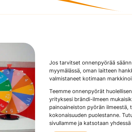
Jos tarvitset onnenpyörää säännöl
myymälässä, oman laitteen hankk
valmistaneet kotimaan markkinoill
Teemme onnenpyörät huolellisena 
yrityksesi brändi-ilmeen mukaisiks
painoaineiston pyörän ilmeestä, 
kokonaisuuden puolestanne. Tutus
sivullamme ja katsotaan yhdessä t