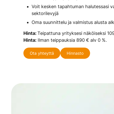
Voit kesken tapahtuman halutessasi vaih
sektorilevyjä
Oma suunnittelu ja valmistus alusta al
Hinta:
Teipattuna yrityksesi näköiseksi 10
Hinta:
Ilman teippauksia 890 € alv 0 %.
Ota yhteyttä
Hinnasto