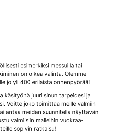
lisesti esimerkiksi messuilla tai
iminen on oikea valinta. Olemme
e jo yli 400 erilaista onnenpyörää!
käsityönä juuri sinun tarpeidesi ja
i. Voitte joko toimittaa meille valmiin
tai antaa meidän suunnitella näyttävän
tu valmiisiin malleihin vuokraa-
eille sopivin ratkaisu!