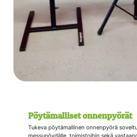
Pöytämalliset onnenpyörät
Tukeva pöytämallinen onnenpyörä soveltuu
messupöydälle, toimistoihin sekä vastaanot