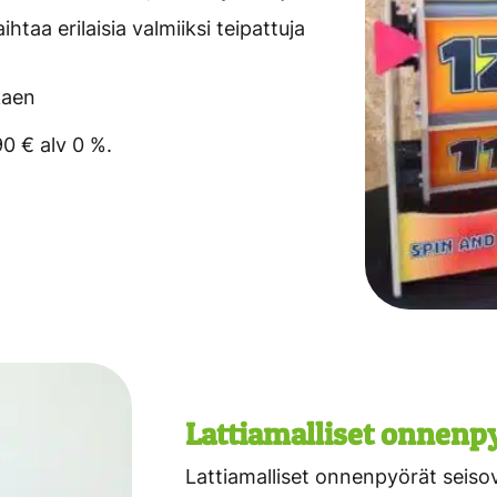
taa erilaisia valmiiksi teipattuja
kaen
90 € alv 0 %.
Lattiamalliset onnenp
Lattiamalliset onnenpyörät seisov