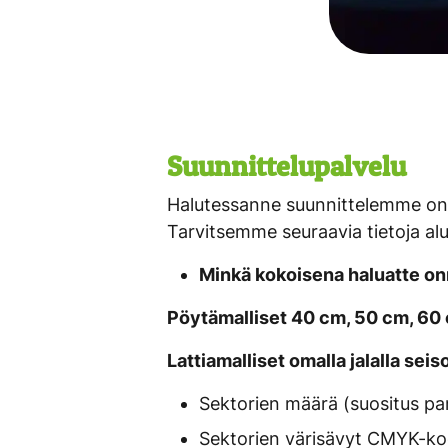
Suunnittelupalvelu
Halutessanne suunnittelemme onn
Tarvitsemme seuraavia tietoja alu
Minkä kokoisena haluatte o
Pöytämalliset 40 cm, 50 cm, 60 c
Lattiamalliset omalla jalalla se
Sektorien määrä (suositus par
Sektorien värisävyt CMYK-k