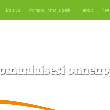
Etusivu
Pomppulinnat ja pelit
Herkut
Telt
 omanlaisesi onnen