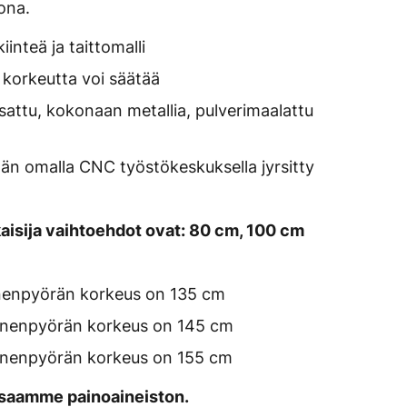
kona.
inteä ja taittomalli
korkeutta voi säätää
sattu, kokonaan metallia, pulverimaalattu
n omalla CNC työstökeskuksella jyrsitty
aisija vaihtoehdot ovat: 80 cm, 100 cm
nnenpyörän korkeus on 135 cm
onnenpyörän korkeus on 145 cm
onnenpyörän korkeus on 155 cm
n saamme painoaineiston.