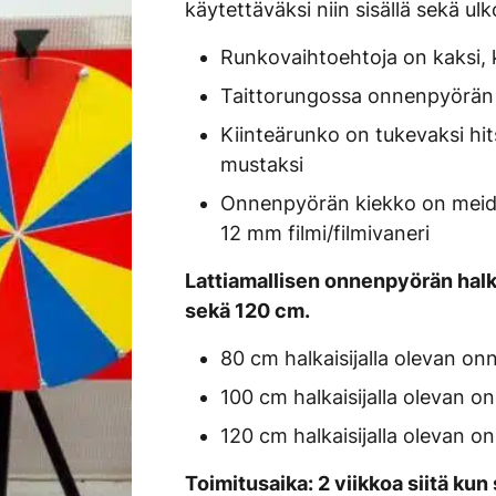
käytettäväksi niin sisällä sekä ul
Runkovaihtoehtoja on kaksi, ki
Taittorungossa onnenpyörän 
Kiinteärunko on tukevaksi hit
mustaksi
Onnenpyörän kiekko on meidä
12 mm filmi/filmivaneri
Lattiamallisen onnenpyörän halk
sekä 120 cm.
80 cm halkaisijalla olevan o
100 cm halkaisijalla olevan 
120 cm halkaisijalla olevan 
Toimitusaika: 2 viikkoa siitä ku