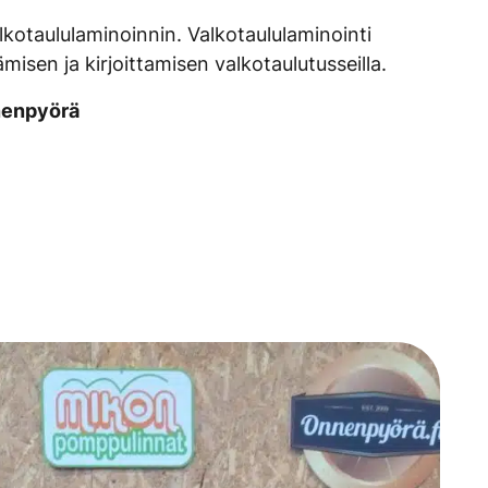
kotaululaminoinnin. Valkotaululaminointi
isen ja kirjoittamisen valkotaulutusseilla.
nnenpyörä