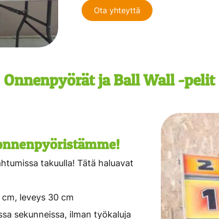
Ota yhteyttä
Onnenpyörät ja Ball Wall -pelit
 onnenpyöristämme!
ahtumissa takuulla! Tätä haluavat
0 cm, leveys 30 cm
issa sekunneissa, ilman työkaluja